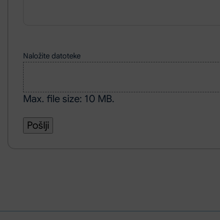
Naložite datoteke
Max. file size: 10 MB.