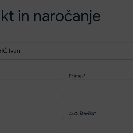
kt in naročanje
Priimek
*
ZZZS številka
*