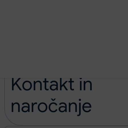
Preskoči na glavno vsebino
Domov
Ambulante in dejavnosti
Kontakt in naročanje
Kontakt in
naročanje