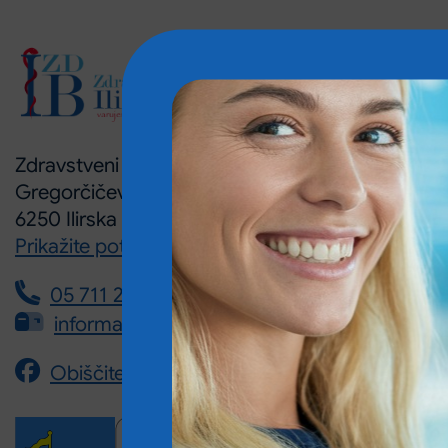
Zdravstveni dom Ilirska Bistrica
Gregorčičeva ulica 8
6250 Ilirska Bistrica
Prikažite pot na zemljevidu
05 711 21 00
informacije@zdib.si
Obiščite nas na Facebooku