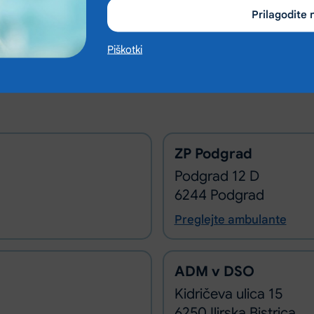
Prilagodite 
Piškotki
ZP Podgrad
Podgrad 12 D
6244 Podgrad
Preglejte ambulante
ADM v DSO
Kidričeva ulica 15
6250 Ilirska Bistrica