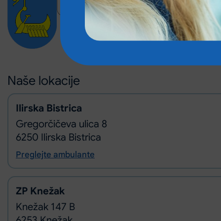
Naše lokacije
Ilirska Bistrica
Gregorčičeva ulica 8
6250 Ilirska Bistrica
Preglejte ambulante
ZP Knežak
Knežak 147 B
6253 Knežak