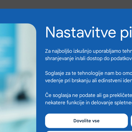
Nastavitve p
Za najboljšo izkušnjo uporabljamo tehno
shranjevanje in/ali dostop do podatkov
Soglasje za te tehnologije nam bo omo
vedenje pri brskanju ali edinstveni ide
Če soglasja ne podate ali ga prekličete
nekatere funkcije in delovanje spletn
Dovolite vse