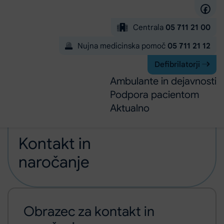
Preskoči na glavno vsebino
Centrala
05 711 21 00
Nujna medicinska pomoč
05 711 21 12
Defibrilatorji
Ambulante in dejavnosti
Podpora pacientom
Aktualno
Domov
Kontakt in naročanje
Ambulante in dejavnosti
Kontakt in
naročanje
Obrazec za kontakt in