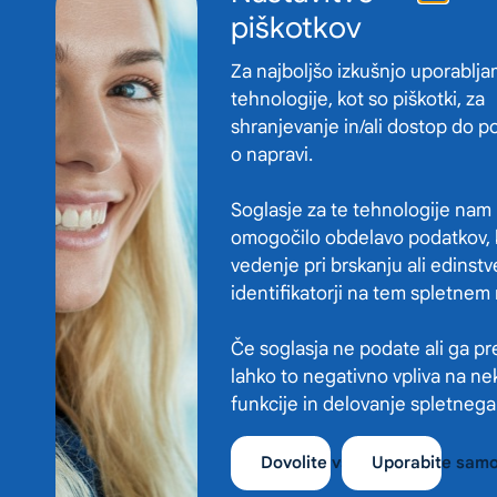
piškotkov
Za najboljšo izkušnjo uporablj
tehnologije, kot so piškotki, za
shranjevanje in/ali dostop do p
o napravi.
Soglasje za te tehnologije nam
omogočilo obdelavo podatkov, 
vedenje pri brskanju ali edinstv
identifikatorji na tem spletnem
Zdravstveni dom Ilirska Bistrica
Če soglasja ne podate ali ga pre
Gregorčičeva ulica 8
lahko to negativno vpliva na ne
6250 Ilirska Bistrica
Prikažite pot na zemljevidu
funkcije in delovanje spletnega
05 711 21 00
Dovolite vse
Uporabite sam
informacije@zdib.si