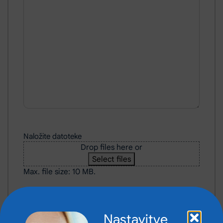
Naložite datoteke
Drop files here or
Select files
Max. file size: 10 MB.
Nastavitve