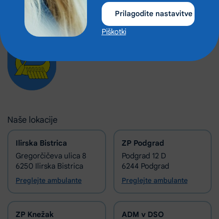
Obiščite nas na Facebooku
Prilagodite nastavitve
Piškotki
Naše lokacije
Ilirska Bistrica
ZP Podgrad
Gregorčičeva ulica 8
Podgrad 12 D
6250 Ilirska Bistrica
6244 Podgrad
Preglejte ambulante
Preglejte ambulante
ZP Knežak
ADM v DSO