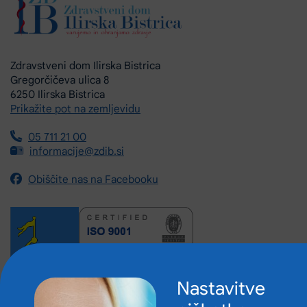
Zdravstveni dom Ilirska Bistrica
Gregorčičeva ulica 8
6250 Ilirska Bistrica
Prikažite pot na zemljevidu
05 711 21 00
informacije@zdib.si
Obiščite nas na Facebooku
Nastavitve