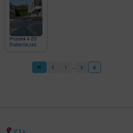
Prizidek k ZD
Preberite več
1
…
5
6