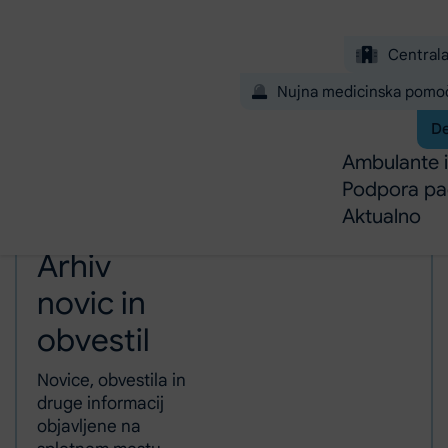
Preskoči na glavno vsebino
Central
Nujna medicinska pom
De
Ambulante i
Podpora pa
Aktualno
Domov
Arhiv
novic in
obvestil
Novice, obvestila in
druge informacij
objavljene na