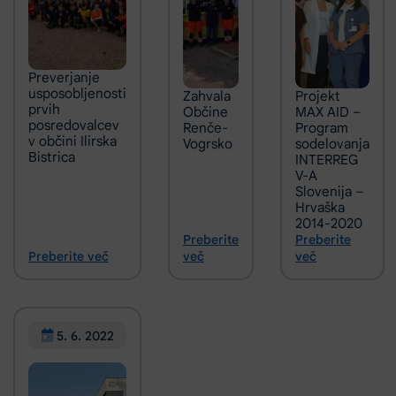
Preverjanje
usposobljenosti
Zahvala
Projekt
prvih
Občine
MAX AID –
posredovalcev
Renče-
Program
v občini Ilirska
Vogrsko
sodelovanja
Bistrica
INTERREG
V-A
Slovenija –
Hrvaška
2014-2020
Preberite
Preberite
Preberite več
več
več
5. 6. 2022