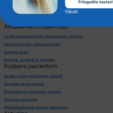
Prilagodite nastavi
Preglejte ambulante
Piškotki
Ambulante in dejavnosti
Cenik samoplačniških zdravstvenih storitev
Izbira zdravnika, zobozdravnika
Čakalne dobe
Pohvale, predlogi in pritožbe
Podpora pacientom
Služba nujne medicinske pomoči
Navodila za naročanje
Preventiva in promocija zdravja
Pogosta vprašanja
Pooblaščenec za varnost pacientov