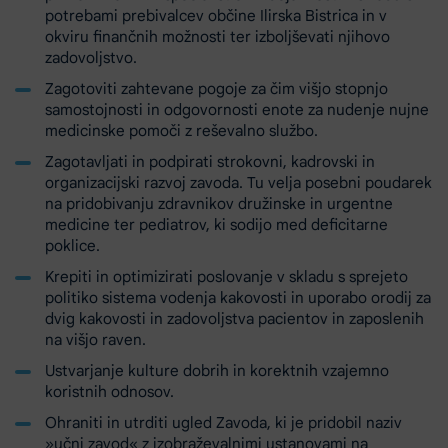
potrebami prebivalcev občine Ilirska Bistrica in v
okviru finančnih možnosti ter izboljševati njihovo
zadovoljstvo.
Zagotoviti zahtevane pogoje za čim višjo stopnjo
samostojnosti in odgovornosti enote za nudenje nujne
medicinske pomoči z reševalno službo.
Zagotavljati in podpirati strokovni, kadrovski in
organizacijski razvoj zavoda. Tu velja posebni poudarek
na pridobivanju zdravnikov družinske in urgentne
medicine ter pediatrov, ki sodijo med deficitarne
poklice.
Krepiti in optimizirati poslovanje v skladu s sprejeto
politiko sistema vodenja kakovosti in uporabo orodij za
dvig kakovosti in zadovoljstva pacientov in zaposlenih
na višjo raven.
Ustvarjanje kulture dobrih in korektnih vzajemno
koristnih odnosov.
Ohraniti in utrditi ugled Zavoda, ki je pridobil naziv
»učni zavod« z izobraževalnimi ustanovami na