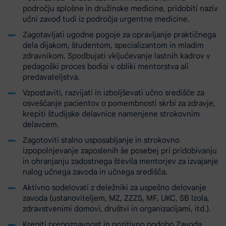
področju splošne in družinske medicine, pridobiti naziv
učni zavod tudi iz področja urgentne medicine.
Zagotavljati ugodne pogoje za opravljanje praktičnega
dela dijakom, študentom, specializantom in mladim
zdravnikom. Spodbujati vključevanje lastnih kadrov v
pedagoški proces bodisi v obliki mentorstva ali
predavateljstva.
Vzpostaviti, razvijati in izboljševati učno središče za
osveščanje pacientov o pomembnosti skrbi za zdravje,
krepiti študijske delavnice namenjene strokovnim
delavcem.
Zagotoviti stalno usposabljanje in strokovno
izpopolnjevanje zaposlenih še posebej pri pridobivanju
in ohranjanju zadostnega števila mentorjev za izvajanje
nalog učnega zavoda in učnega središča.
Aktivno sodelovati z deležniki za uspešno delovanje
zavoda (ustanoviteljem, MZ, ZZZS, MF, UKC, SB Izola,
zdravstvenimi domovi, društvi in organizacijami, itd.).
Krepiti prepoznavnost in pozitivno podobo Zavoda.