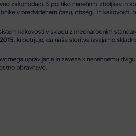
vno zakonodajo. S politiko nenehnih izboljšav in s
bnike v predvidenem času, obsegu in kakovosti, p
 sistem kakovosti v skladu z mednarodnim stand
:2015
, ki potrjuje, da naše storitve izvajamo skl
dgovornega upravljanja in zaveze k nenehnemu dvigu 
vostno obravnavo.