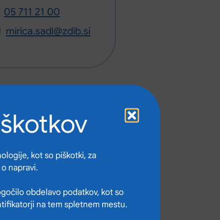
05 711 21 00
mirica.sadl@zdib.si
iškotkov
logije, kot so piškotki, za
 o napravi.
gočilo obdelavo podatkov, kot so
ntifikatorji na tem spletnem mestu.