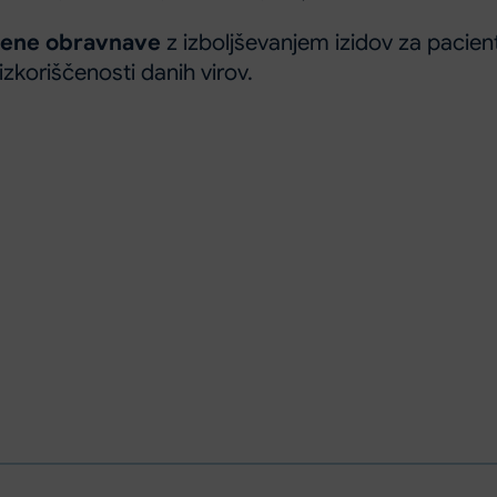
tvene obravnave
z izboljševanjem izidov za pacien
zkoriščenosti danih virov.