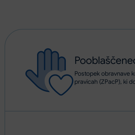
Pooblaščenec
Postopek obravnave kr
pravicah (ZPacP), ki d