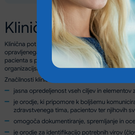
Klinične poti
Klinična pot je orodje, ki zdravstvenemu timu 
opravljenega dela ter kazalnikov kakovosti, nat
pacienta s predvidenim potekom njegove zdravst
organizacijske spremembe in spremembe smernic
Značilnosti klinične poti so:
jasna opredeljenost vseh ciljev in elementov
je orodje, ki pripomore k boljšemu komuniciran
zdravstvenega tima, pacientov ter njihovih sv
omogoča dokumentiranje, spremljanje in ocenj
je orodje za identifikacijo potrebnih virov (člo