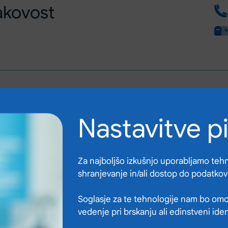
akovost
Nastavitve p
Za najboljšo izkušnjo uporabljamo tehno
shranjevanje in/ali dostop do podatkov
Soglasje za te tehnologije nam bo omo
vedenje pri brskanju ali edinstveni ide