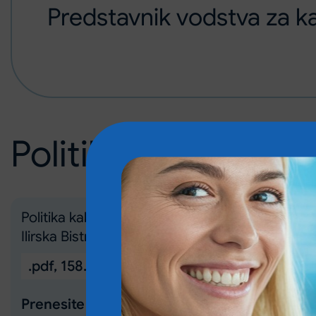
Predstavnik vodstva za k
Politika kakovosti
Politika kakovosti Zdravstvenega doma
Ilirska Bistrica
.pdf
,
158.96 KB
Prenesite datoteko