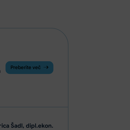
Preberite več
h
rica Šadl, dipl.ekon.