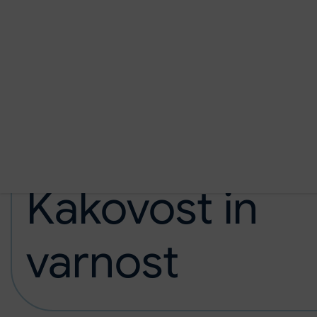
Preskoči na glavno vsebino
Domov
O zavodu
Kakovost in varnost
Kakovost in
varnost