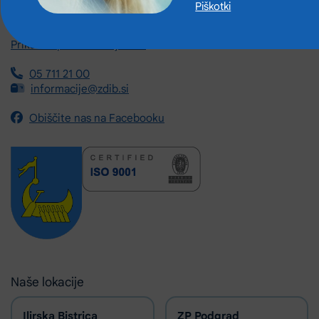
Piškotki
Gregorčičeva ulica 8
6250 Ilirska Bistrica
Prikažite pot na zemljevidu
05 711 21 00
informacije@zdib.si
Obiščite nas na Facebooku
Naše lokacije
Ilirska Bistrica
ZP Podgrad