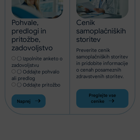
Pohvale,
Cenik
predlogi in
samoplačniških
pritožbe,
storitev
zadovoljstvo
Preverite cenik
samoplačniških storitev
Izberite vrsto obrazca
Izpolnite anketo o
in pridobite informacije
(Odpre se v novem zavihku)
zadovoljstvu
o cenah posameznih
Oddajte pohvalo
zdravstvenih storitev.
ali predlog
Oddajte pritožbo
Preglejte vse
Naprej
cenike