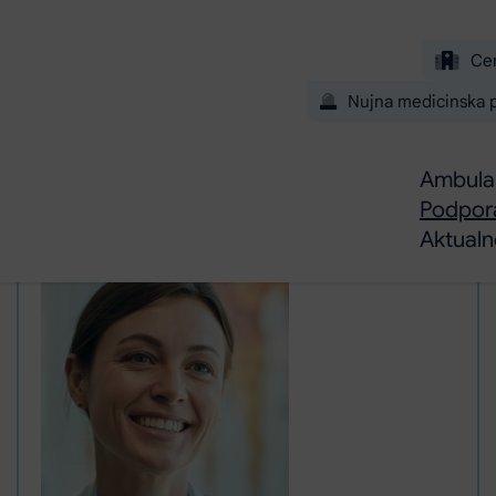
Preskoči na glavno vsebino
Ce
Nujna medicinska
Ambulan
Podpor
Aktual