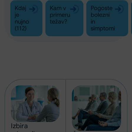
Kdaj
Kam v
Pogoste
je
primeru
bolezni
nujno
težav?
in
(112)
simptomi
Izbira