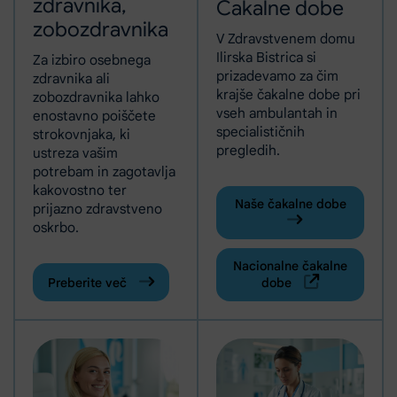
zdravnika,
Čakalne dobe
zobozdravnika
V Zdravstvenem domu
Ilirska Bistrica si
Za izbiro osebnega
prizadevamo za čim
zdravnika ali
krajše čakalne dobe pri
zobozdravnika lahko
vseh ambulantah in
enostavno poiščete
specialističnih
strokovnjaka, ki
pregledih.
ustreza vašim
potrebam in zagotavlja
kakovostno ter
Naše čakalne dobe
prijazno zdravstveno
oskrbo.
Nacionalne čakalne
Preberite več
dobe