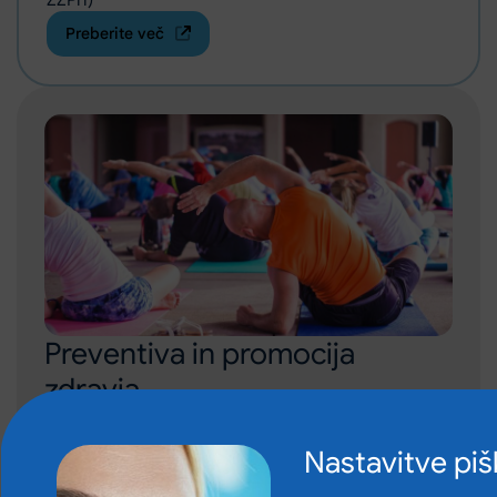
Preberite več
Preventiva in promocija
zdravja
Preventiva in promocija zdravja sta pomemben del
skrbi za dobro počutje posameznika in skupnosti. Z
Nastavitve pi
različnimi programi, svetovanji in preventivnimi