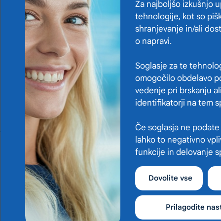
pregledi spodbujamo zdrav način življenja, zgodnje
Za najboljšo izkušnjo 
odkrivanje bolezni ter ohranjanje telesnega in
tehnologije, kot so pišk
duševnega zdravja.
shranjevanje in/ali do
o napravi.
Preberite več
Soglasje za te tehnolo
omogočilo obdelavo po
vedenje pri brskanju al
identifikatorji na tem
Če soglasja ne podate a
lahko to negativno vpl
funkcije in delovanje 
Dovolite vse
Prilagodite nas
Zdravstveni dom Ilirska Bistrica