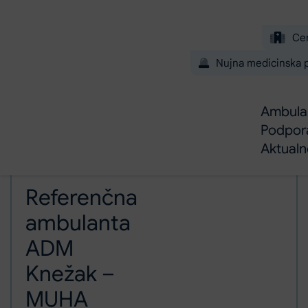
Preskoči na glavno vsebino
Ce
Nujna medicinska
Ambulan
Podpor
Aktual
Domov
Referenčna ambulanta ADM Knežak – MUHA Andreja
Ambulante in dejavnosti
Referenčna
ambulanta
ADM
Knežak –
MUHA