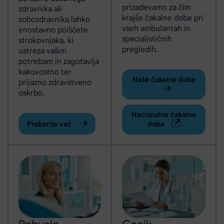
prizadevamo za čim
zdravnika ali
krajše čakalne dobe pri
zobozdravnika lahko
vseh ambulantah in
enostavno poiščete
specialističnih
strokovnjaka, ki
pregledih.
ustreza vašim
potrebam in zagotavlja
kakovostno ter
Naše čakalne dobe
prijazno zdravstveno
oskrbo.
Nacionalne čakalne
Preberite več
dobe