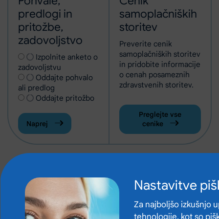
Pohvale,
Cenik
predlogi in
samoplačniških
pritožbe,
storitev
zadovoljstvo
Preverite cenik
samoplačniških storitev
Izberite vrsto obrazca
Izpolnite anketo o
in pridobite informacije
(Odpre se v novem zavihku)
zadovoljstvu
o cenah posameznih
Oddajte pohvalo
zdravstvenih storitev.
ali predlog
Oddajte pritožbo
Preglejte vse
Naprej
cenike
Nastavitve pi
Za najboljšo izkušnjo 
tehnologije, kot so pišk