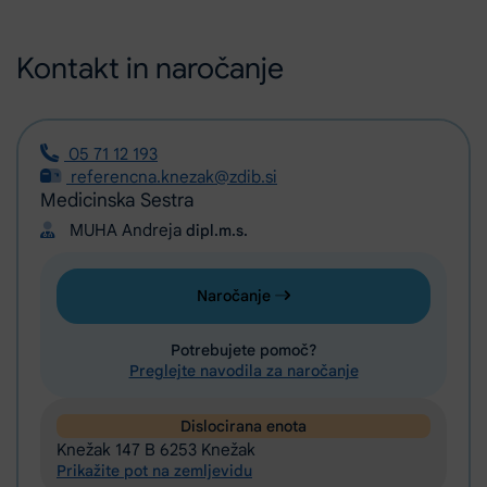
Kontakt in naročanje
05 71 12 193
referencna.knezak@zdib.si
Medicinska Sestra
MUHA Andreja
dipl.m.s.
Naročanje
Potrebujete pomoč?
Preglejte navodila za naročanje
Dislocirana enota
Knežak 147 B 6253 Knežak
Prikažite pot na zemljevidu