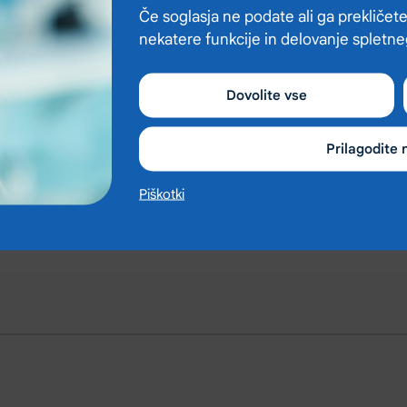
Če soglasja ne podate ali ga prekličete
nekatere funkcije in delovanje spletn
Dovolite vse
Prilagodite 
Piškotki