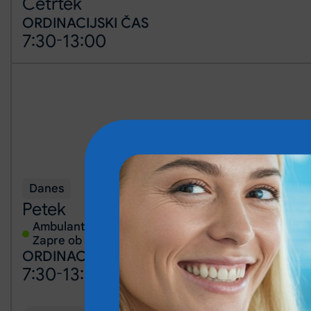
Četrtek
ORDINACIJSKI ČAS
7:30
-
13:00
Danes
Petek
Ambulanta je trenutno odprta.
Zapre ob 13:00.
ORDINACIJSKI ČAS
7:30
-
13:00