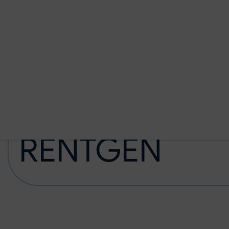
Preskoči na glavno vsebino
Domov
Ambulante in dejavnosti
RENTGEN
RENTGEN