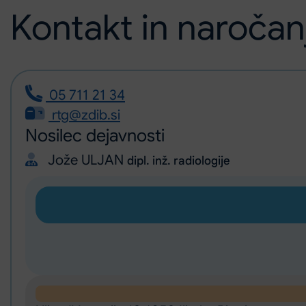
Kontakt in naročan
05 711 21 34
rtg@zdib.si
Nosilec dejavnosti
Jože ULJAN
dipl. inž. radiologije