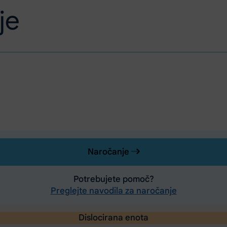
je
Naročanje
Potrebujete pomoč?
Preglejte navodila za naročanje
Dislocirana enota