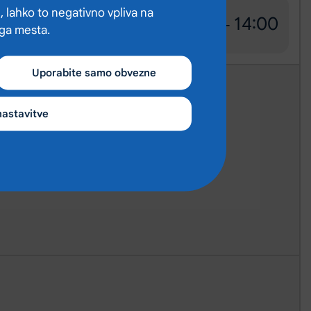
, lahko to negativno vpliva na
13:00
14:00
-
ega mesta.
Uporabite samo obvezne
nastavitve