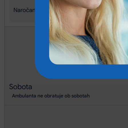
Naročanje
Sobota
Ambulanta ne obratuje ob sobotah