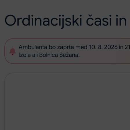
Ordinacijski časi in
Ambulanta bo zaprta med 10. 8. 2026 in 21. 8. 2026. Ob daljši odsotnosti Rentgena v našem ZD, se za nujna slikanja obrnite v Bolnišnico
Izola ali Bolnica Sežana.