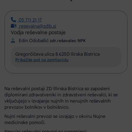
05 711 21 17
resevalna@zdib.si
Vodja reševalne postaje
Edin Odobašić
zdr.reševalec NPK
Gregorčičeva ulica 8 6250 Ilirska Bistrica
Prikažite pot na zemljevidu
Na reševalni postaji ZD Illirska Bistrica so zaposleni
diplomirani zdravstveniki in zdravstveni reševalci, ki se
vključujejo v izvajanje nujnih in nenujnih reševalnih
prevozov bolnikov v bolnišnico.
Nujni reševalni prevozi se izvajajo v okviru Nujne
medicinske pomoči.
Nenujni reševalni prevozi so namenjeni: