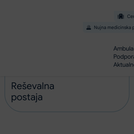
Preskoči na glavno vsebino
Ce
Nujna medicinska
Ambulan
Podpor
Aktual
Domov
Reševalna postaja
Ambulante in dejavnosti
Reševalna
postaja