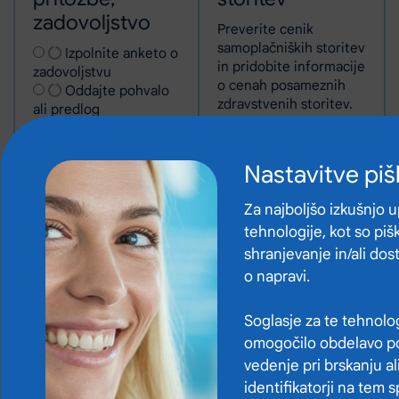
zadovoljstvo
Preverite cenik
samoplačniških storitev
Izberite vrsto obrazca
Izpolnite anketo o
in pridobite informacije
(Odpre se v novem zavihku)
zadovoljstvu
o cenah posameznih
Oddajte pohvalo
zdravstvenih storitev.
ali predlog
Oddajte pritožbo
Preglejte vse
Nastavitve pi
Naprej
cenike
Za najboljšo izkušnjo 
tehnologije, kot so pišk
shranjevanje in/ali do
o napravi.
Soglasje za te tehnolo
omogočilo obdelavo po
Pogosta vprašanja
vedenje pri brskanju al
identifikatorji na tem