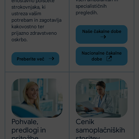
enostavno poiščete
specialističnih
strokovnjaka, ki
pregledih.
ustreza vašim
potrebam in zagotavlja
kakovostno ter
Naše čakalne dobe
prijazno zdravstveno
oskrbo.
Nacionalne čakalne
Preberite več
dobe
Pohvale,
Cenik
predlogi in
samoplačniških
pritožbe,
storitev