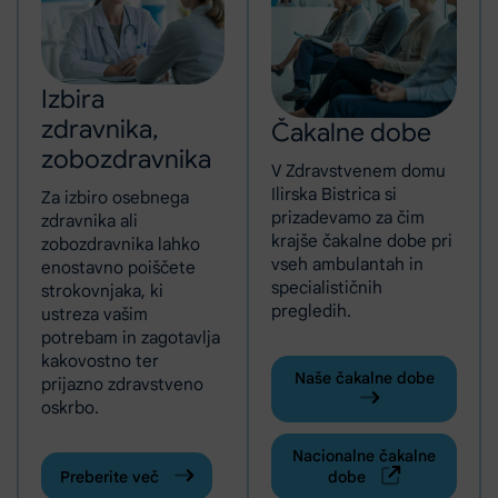
Izbira
zdravnika,
Čakalne dobe
zobozdravnika
V Zdravstvenem domu
Ilirska Bistrica si
Za izbiro osebnega
prizadevamo za čim
zdravnika ali
krajše čakalne dobe pri
zobozdravnika lahko
vseh ambulantah in
enostavno poiščete
specialističnih
strokovnjaka, ki
pregledih.
ustreza vašim
potrebam in zagotavlja
kakovostno ter
Naše čakalne dobe
prijazno zdravstveno
oskrbo.
Nacionalne čakalne
Preberite več
dobe