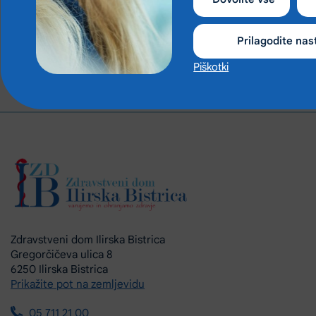
Prilagodite nas
Piškotki
Zdravstveni dom Ilirska Bistrica
Gregorčičeva ulica 8
6250 Ilirska Bistrica
Prikažite pot na zemljevidu
05 711 21 00