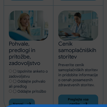
Pohvale,
Cenik
predlogi in
samoplačniških
pritožbe,
storitev
zadovoljstvo
Preverite cenik
samoplačniških storitev
Izberite vrsto obrazca
Izpolnite anketo o
in pridobite informacije
(Odpre se v novem zavihku)
zadovoljstvu
o cenah posameznih
Oddajte pohvalo
zdravstvenih storitev.
ali predlog
Oddajte pritožbo
Preglejte vse
Naprej
cenike