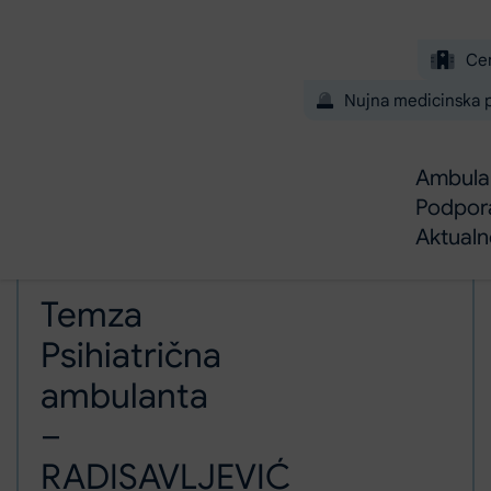
Preskoči na glavno vsebino
Ce
Nujna medicinska
Ambulan
Podpor
Aktual
Domov
Temza Psihiatrična ambulanta – RADISAVLJEVIĆ Orfej
Ambulante in dejavnosti
Temza
Psihiatrična
ambulanta
–
RADISAVLJEVIĆ