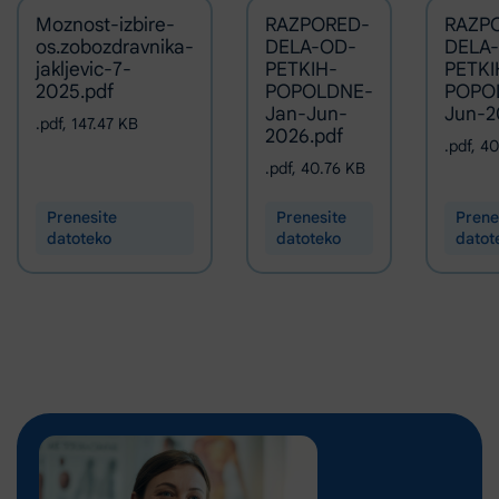
Moznost-izbire-
RAZPORED-
RAZP
os.zobozdravnika-
DELA-OD-
DELA
jakljevic-7-
PETKIH-
PETKI
2025.pdf
POPOLDNE-
POPO
Jan-Jun-
Jun-2
.pdf
,
147.47 KB
2026.pdf
.pdf
,
40
.pdf
,
40.76 KB
Prenesite
Prenesite
Prene
datoteko
datoteko
datot