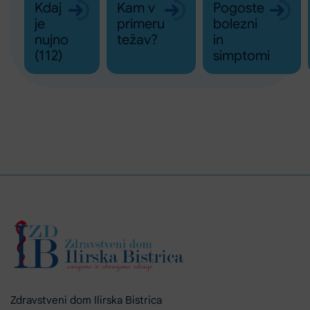
Kdaj
Kam v
Pogoste
je
primeru
bolezni
nujno
težav?
in
(112)
simptomi
Zdravstveni dom Ilirska Bistrica