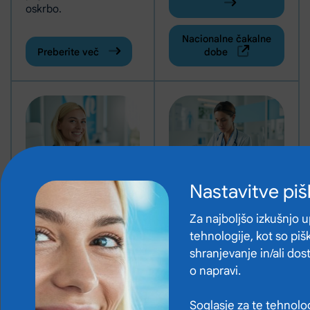
oskrbo.
Nacionalne čakalne
Preberite več
dobe
Nastavitve pi
Pohvale,
Cenik
predlogi in
samoplačniških
Za najboljšo izkušnjo 
pritožbe,
storitev
tehnologije, kot so pišk
zadovoljstvo
Preverite cenik
shranjevanje in/ali do
samoplačniških storitev
Izberite vrsto obrazca
o napravi.
Izpolnite anketo o
in pridobite informacije
(Odpre se v novem zavihku)
zadovoljstvu
o cenah posameznih
Oddajte pohvalo
Soglasje za te tehnolo