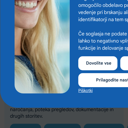
zdravstvenih storitev.
ali predlog
omogočilo obdelavo po
Oddajte pritožbo
vedenje pri brskanju al
Preglejte vse
identifikatorji na tem
Naprej
cenike
Če soglasja ne podate a
lahko to negativno vpl
funkcije in delovanje 
Dovolite vse
Prilagodite nas
Pogosta vprašanja
Piškotki
Na tem mestu smo zbrali odgovore na
najpogostejša vprašanja pacientov glede
naročanja, poteka pregledov, dokumentacije in
drugih storitev.