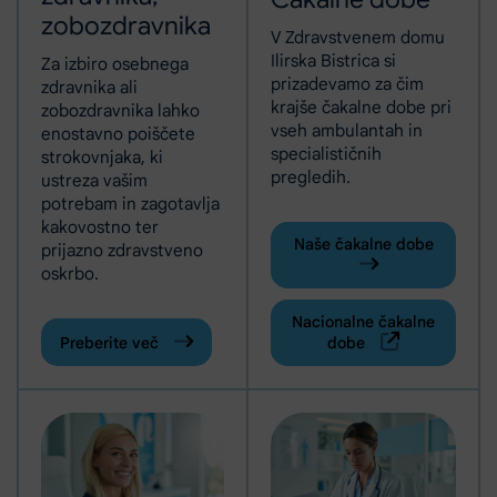
zobozdravnika
V Zdravstvenem domu
Ilirska Bistrica si
Za izbiro osebnega
prizadevamo za čim
zdravnika ali
krajše čakalne dobe pri
zobozdravnika lahko
vseh ambulantah in
enostavno poiščete
specialističnih
strokovnjaka, ki
pregledih.
ustreza vašim
potrebam in zagotavlja
kakovostno ter
Naše čakalne dobe
prijazno zdravstveno
oskrbo.
Nacionalne čakalne
Preberite več
dobe