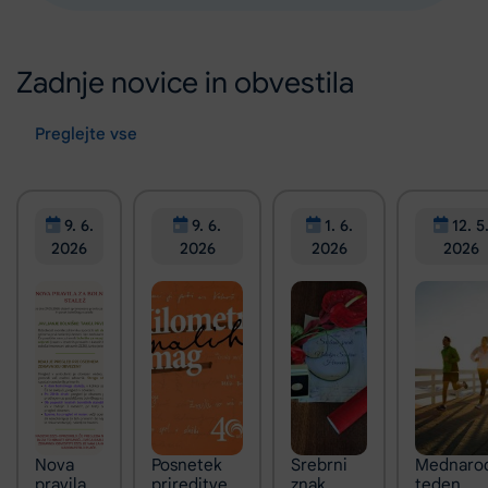
Zadnje novice in obvestila
Preglejte vse
9. 6.
9. 6.
1. 6.
12. 5
2026
2026
2026
2026
Nova
Posnetek
Srebrni
Mednaro
pravila
prireditve
znak
teden