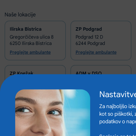
Naše lokacije
Ilirska Bistrica
ZP Podgrad
Gregorčičeva ulica 8
Podgrad 12 D
6250 Ilirska Bistrica
6244 Podgrad
Preglejte ambulante
Preglejte ambulante
ZP Knežak
ADM v DSO
Knežak 147 B
Kidričeva ulica 15
6253 Knežak
6250 Ilirska Bistrica
Nastavitv
Preglejte ambulante
Preglejte ambulante
Za najboljšo iz
kot so piškotki,
Zobne ambulante
podatkov o napr
Ulica IV. armije 18
6250 Ilirska Bistrica