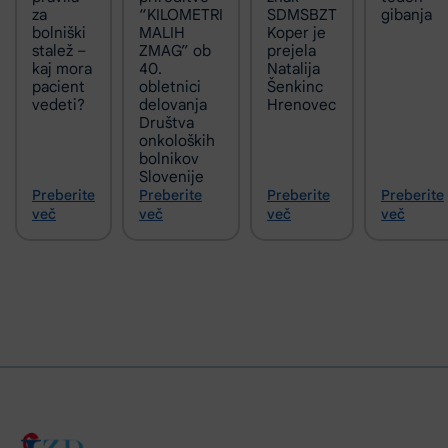
za
“KILOMETRI
SDMSBZT
gibanja
bolniški
MALIH
Koper je
stalež –
ZMAG” ob
prejela
kaj mora
40.
Natalija
pacient
obletnici
Šenkinc
vedeti?
delovanja
Hrenovec
Društva
onkoloških
bolnikov
Slovenije
Preberite
Preberite
Preberite
Preberite
več
več
več
več