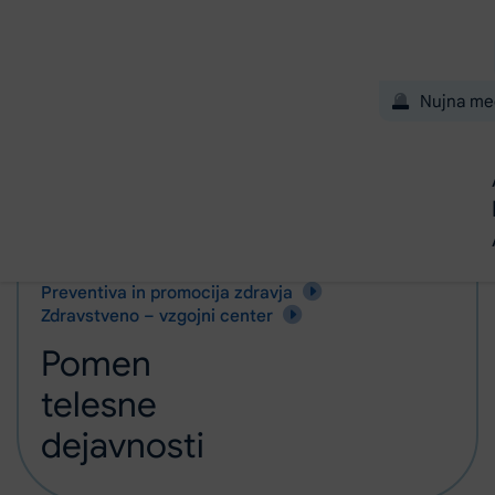
Preskoči na glavno vsebino
Nujna me
Domov
Podpora pacientom
Pomen telesne dejavnosti
Preventiva in promocija zdravja
Zdravstveno – vzgojni center
Pomen
telesne
dejavnosti