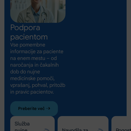
Podpora
pacientom
Vse pomembne
informacije za paciente
na enem mestu – od
naročanja in čakalnih
dob do nujne
medicinske pomoči,
vprašanj, pohval, pritožb
in pravic pacientov.
Preberite več
Služba
nujne
Navodila za
Pogos