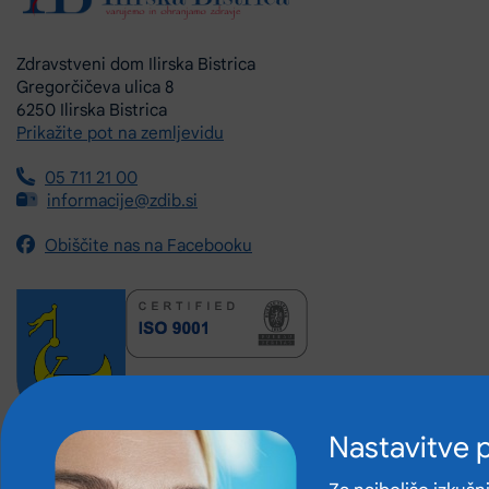
Zdravstveni dom Ilirska Bistrica
Gregorčičeva ulica 8
6250 Ilirska Bistrica
Prikažite pot na zemljevidu
05 711 21 00
informacije@zdib.si
Obiščite nas na Facebooku
Nastavitve 