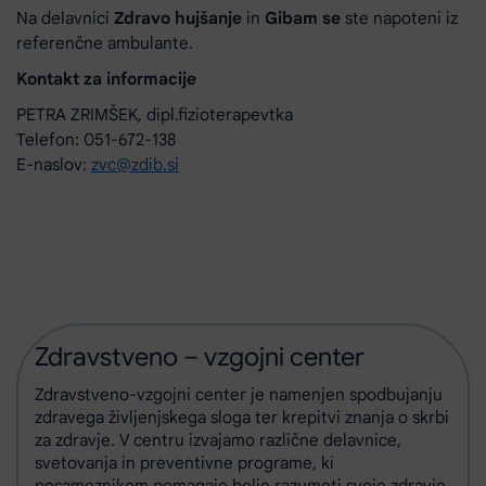
Na delavnici
Zdravo hujšanje
in
Gibam se
ste napoteni iz
referenčne ambulante.
Kontakt za informacije
PETRA ZRIMŠEK, dipl.fizioterapevtka
Telefon: 051-672-138
E-naslov:
zvc@zdib.si
Zdravstveno – vzgojni center
Zdravstveno-vzgojni center je namenjen spodbujanju
zdravega življenjskega sloga ter krepitvi znanja o skrbi
za zdravje. V centru izvajamo različne delavnice,
svetovanja in preventivne programe, ki
posameznikom pomagajo bolje razumeti svoje zdravje