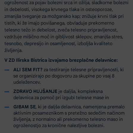
ogroženost za pojav bolezni srca in ožilja, sladkorne bolezni
in debelosti, visokega krvnega tlaka in osteoporoze,
zmanjša tveganje za možgansko kap; znižuje krvni tlak pri
tistih, ki že imajo povišanega, obvladuje prekomerno
telesno težo in debelost, zveča telesno pripravljenost,
vzdržuje mišično moč in gibljivost sklepov, zmanjša stres,
tesnobo, depresijo in osamljenost, izboljša kvaliteto
življenja.
V ZD Ilirska Bistrica izvajamo brezplačne delavnice:
​ALI SEM FIT?
za testiranje telesne pripravljenosti, ki
se organizirajo po dogovoru za skupine po vsaj 8
udeležencev.
​ZDRAVO HUJŠANJE
je daljša, kompleksna
delavnica za pomoč pri izgubi telesne mase in
GIBAM SE
, ki je daljša delavnica, namenjena premalo
aktivnim posameznikom s pretežno sedečim načinom
življenja, z normalno ali prekomerno telesno maso in
ogroženostjo za kronične nalezljive bolezni.