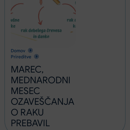
Domov
MAREC, MEDNARODNI MESEC OZAVEŠČANJA O RAKU PRE
Prireditve
MAREC,
MEDNARODNI
MESEC
OZAVEŠČANJA
O RAKU
PREBAVIL