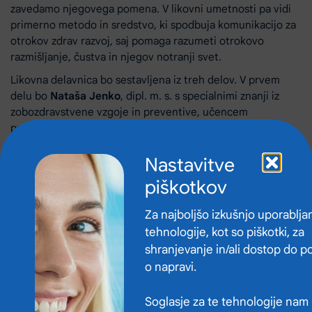
zavedamo njegovega pomena. V likovni umetnosti pa vidi
primerno metodo in sredstvo, ki spodbuja komunikacijo za
otrokov zdrav razvoj, saj pomaga razumeti otrokovo
razmišljanje, čustva in njegov notranji svet.
Likovna delavnica bo sestavljena iz treh delov. V prvem
delu bo
Nataša Jenko
, dipl. m. s. s specialnimi znanji iz
zobozdravstvene vzgoje in preventive, učencem
predstavila pomen ustnega zdravja in ključno vlogo lastne
skrbi zanj.
Nastavitve
V drugem delu se bodo učenci seznanili s tehnikami
piškotkov
sproščanja in dihanja, ki so ključnega pomena v trenutkih,
ko je človeka strah. Ponavadi se strah pojavi pred vrati
Za najboljšo izkušnjo uporablj
zobozdravstvene ordinacije. V nadaljevanju pa se bodo
učenci likovno izražali in ustvarjali motive povezane z
tehnologije, kot so piškotki, za
ustnim zdravjem. Obe delavnici bo izvajala Damjana
shranjevanje in/ali dostop do p
Benigar Kaluža.
o napravi.
Izbrani likovni izdelki bodo razstavljeni v
čakalnici zobne
Soglasje za te tehnologije nam
ambulante ZD Ilirska Bistrica
in bodo predstavljali