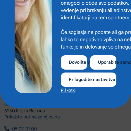
galerijo slik namenjeno ozaveščanju ustnega zdravja.
omogočilo obdelavo podatkov, 
vedenje pri brskanju ali edinstv
identifikatorji na tem spletnem
Če soglasja ne podate ali ga pre
lahko to negativno vpliva na ne
funkcije in delovanje spletnega
Dovolite vse
Uporabite sam
Prilagodite nastavitve
Piškotki
Zdravstveni dom Ilirska Bistrica
Gregorčičeva ulica 8
6250 Ilirska Bistrica
Prikažite pot na zemljevidu
05 711 21 00