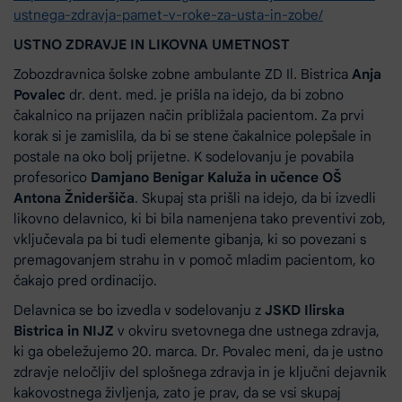
ustnega-zdravja-pamet-v-roke-za-usta-in-zobe/
USTNO ZDRAVJE IN LIKOVNA UMETNOST
Zobozdravnica šolske zobne ambulante ZD Il. Bistrica
Anja
Povalec
dr. dent. med. je prišla na idejo, da bi zobno
čakalnico na prijazen način približala pacientom. Za prvi
korak si je zamislila, da bi se stene čakalnice polepšale in
postale na oko bolj prijetne. K sodelovanju je povabila
profesorico
Damjano Benigar Kaluža in učence OŠ
Antona Žnideršiča
. Skupaj sta prišli na idejo, da bi izvedli
likovno delavnico, ki bi bila namenjena tako preventivi zob,
vključevala pa bi tudi elemente gibanja, ki so povezani s
premagovanjem strahu in v pomoč mladim pacientom, ko
čakajo pred ordinacijo.
Delavnica se bo izvedla v sodelovanju z
JSKD Ilirska
Bistrica in NIJZ
v okviru svetovnega dne ustnega zdravja,
ki ga obeležujemo 20. marca. Dr. Povalec meni, da je ustno
zdravje neločljiv del splošnega zdravja in je ključni dejavnik
kakovostnega življenja, zato je prav, da se vsi skupaj