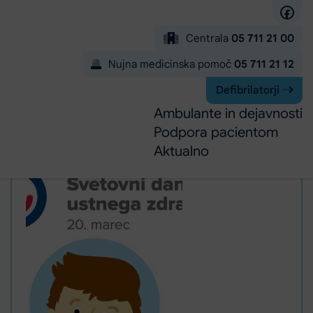
Preskoči na glavno vsebino
Centrala
05 711 21 00
Nujna medicinska pomoč
05 711 21 12
Defibrilatorji
Ambulante in dejavnosti
Podpora pacientom
Aktualno