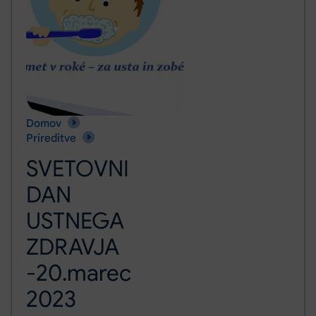
Domov
SVETOVNI DAN USTNEGA ZDRAVJA -20.marec 2023
Prireditve
SVETOVNI
DAN
USTNEGA
ZDRAVJA
-20.marec
2023