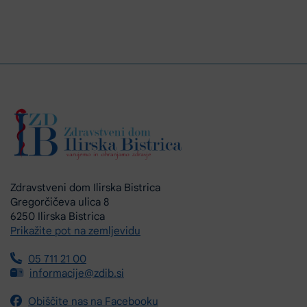
Zdravstveni dom Ilirska Bistrica
Gregorčičeva ulica 8
6250 Ilirska Bistrica
Prikažite pot na zemljevidu
05 711 21 00
informacije@zdib.si
Obiščite nas na Facebooku