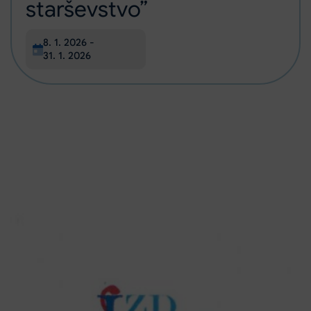
starševstvo”
Datum začetka:
8. 1. 2026
-
Datum zaključka:
31. 1. 2026