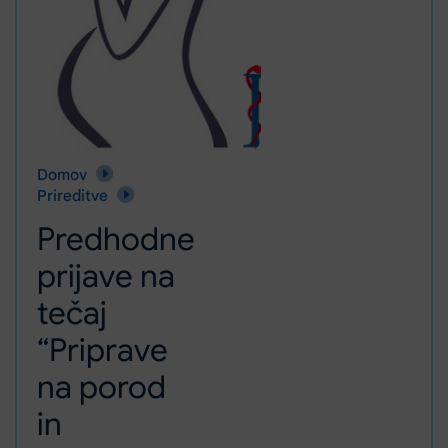
Domov
Predhodne prijave na tečaj “Priprave na porod in starševs
Prireditve
Predhodne
prijave na
tečaj
“Priprave
na porod
in