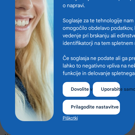
o napravi.
Zdravstveni dom Ilirska Bistrica
Soglasje za te tehnologije nam
Gregorčičeva ulica 8
omogočilo obdelavo podatkov, 
6250 Ilirska Bistrica
vedenje pri brskanju ali edinstv
Prikažite pot na zemljevidu
identifikatorji na tem spletnem
05 711 21 00
informacije@zdib.si
Če soglasja ne podate ali ga pre
lahko to negativno vpliva na ne
Obiščite nas na Facebooku
funkcije in delovanje spletnega
Dovolite vse
Uporabite sam
Prilagodite nastavitve
Piškotki