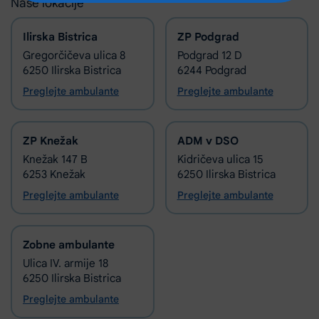
Naše lokacije
Ilirska Bistrica
ZP Podgrad
Gregorčičeva ulica 8
Podgrad 12 D
6250 Ilirska Bistrica
6244 Podgrad
Preglejte ambulante
Preglejte ambulante
ZP Knežak
ADM v DSO
Knežak 147 B
Kidričeva ulica 15
6253 Knežak
6250 Ilirska Bistrica
Preglejte ambulante
Preglejte ambulante
Zobne ambulante
Ulica IV. armije 18
6250 Ilirska Bistrica
Preglejte ambulante