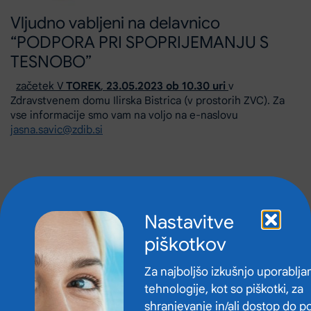
Vljudno vabljeni na delavnico
“PODPORA PRI SPOPRIJEMANJU S
TESNOBO”
začetek V
TOREK
,
23.05.2023 ob 10.30 uri
v
Zdravstvenem domu Ilirska Bistrica (v prostorih ZVC). Za
vse informacije smo vam na voljo na e-naslovu
jasna.savic@zdib.si
Nastavitve
piškotkov
Za najboljšo izkušnjo uporablj
tehnologije, kot so piškotki, za
shranjevanje in/ali dostop do p