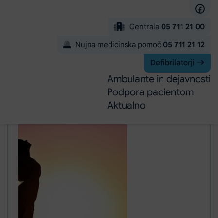
Preskoči na glavno vsebino
Centrala
05 711 21 00
Nujna medicinska pomoč
05 711 21 12
Defibrilatorji
Ambulante in dejavnosti
Podpora pacientom
Aktualno