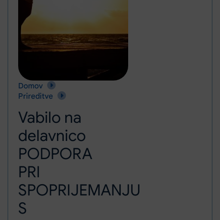
Domov
Vabilo na delavnico PODPORA PRI SPOPRIJEMANJU S TE
Prireditve
Vabilo na
delavnico
PODPORA
PRI
SPOPRIJEMANJU
S