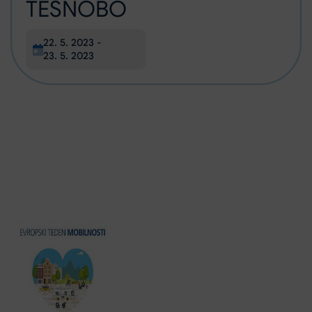
TESNOBO
Datum začetka:
22. 5. 2023
-
Datum zaključka:
23. 5. 2023