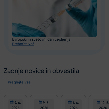
Evropski in svetovni dan cepljenja
Preberite več
Zadnje novice in obvestila
Preglejte vse
9. 6.
9. 6.
1. 6.
12. 5
2026
2026
2026
2026