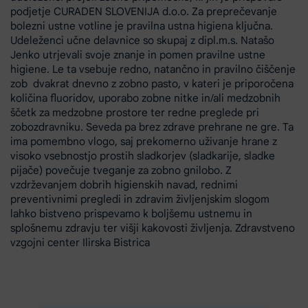
podjetje CURADEN SLOVENIJA d.o.o. Za preprečevanje
bolezni ustne votline je pravilna ustna higiena ključna.
Udeleženci učne delavnice so skupaj z dipl.m.s. Natašo
Jenko utrjevali svoje znanje in pomen pravilne ustne
higiene. Le ta vsebuje redno, natančno in pravilno čiščenje
zob dvakrat dnevno z zobno pasto, v kateri je priporočena
količina fluoridov, uporabo zobne nitke in/ali medzobnih
ščetk za medzobne prostore ter redne preglede pri
zobozdravniku. Seveda pa brez zdrave prehrane ne gre. Ta
ima pomembno vlogo, saj prekomerno uživanje hrane z
visoko vsebnostjo prostih sladkorjev (sladkarije, sladke
pijače) povečuje tveganje za zobno gnilobo. Z
vzdrževanjem dobrih higienskih navad, rednimi
preventivnimi pregledi in zdravim življenjskim slogom
lahko bistveno prispevamo k boljšemu ustnemu in
splošnemu zdravju ter višji kakovosti življenja. Zdravstveno
vzgojni center Ilirska Bistrica