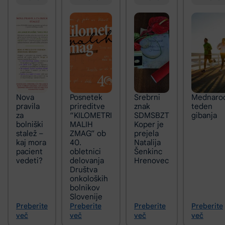
Nova
Posnetek
Srebrni
Mednaro
pravila
prireditve
znak
teden
za
“KILOMETRI
SDMSBZT
gibanja
bolniški
MALIH
Koper je
stalež –
ZMAG” ob
prejela
kaj mora
40.
Natalija
pacient
obletnici
Šenkinc
vedeti?
delovanja
Hrenovec
Društva
onkoloških
bolnikov
Slovenije
Preberite
Preberite
Preberite
Preberite
več
več
več
več