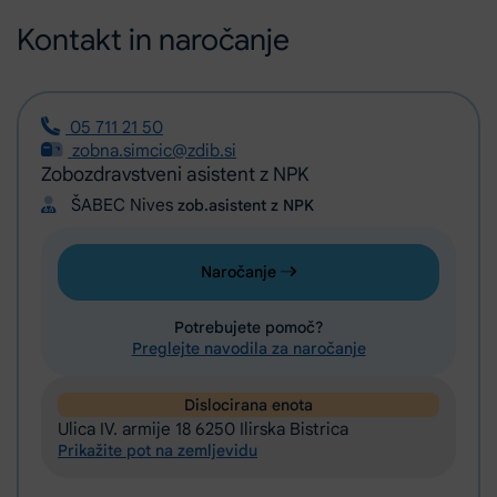
Kontakt in naročanje
05 711 21 50
zobna.simcic@zdib.si
Zobozdravstveni asistent z NPK
ŠABEC Nives
zob.asistent z NPK
Naročanje
Potrebujete pomoč?
Preglejte navodila za naročanje
Dislocirana enota
Ulica IV. armije 18 6250 Ilirska Bistrica
Prikažite pot na zemljevidu