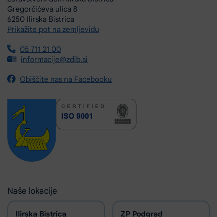
Gregorčičeva ulica 8
6250 Ilirska Bistrica
Prikažite pot na zemljevidu
05 711 21 00
informacije@zdib.si
Obiščite nas na Facebooku
Naše lokacije
Ilirska Bistrica
ZP Podgrad