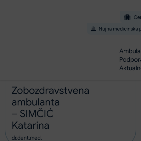
Preskoči na glavno vsebino
Ce
Nujna medicinska
Ambulan
Podpor
Aktual
Domov
Zobozdravstvena ambulanta – SIMČIĆ Katarina
Ambulante in dejavnosti
Zobozdravstvena
ambulanta
– SIMČIĆ
Katarina
dr.dent.med.