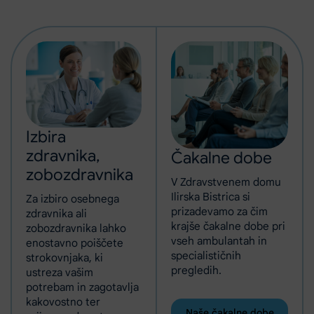
Izbira
zdravnika,
Čakalne dobe
zobozdravnika
V Zdravstvenem domu
Ilirska Bistrica si
Za izbiro osebnega
prizadevamo za čim
zdravnika ali
krajše čakalne dobe pri
zobozdravnika lahko
vseh ambulantah in
enostavno poiščete
specialističnih
strokovnjaka, ki
pregledih.
ustreza vašim
potrebam in zagotavlja
kakovostno ter
Naše čakalne dobe