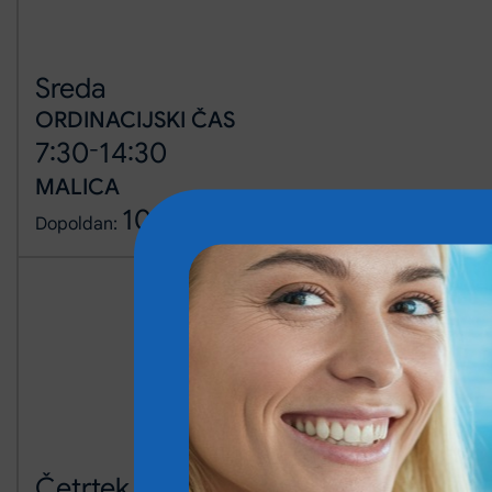
Sreda
ORDINACIJSKI ČAS
-
7:30
14:30
MALICA
10:30
11:00
-
Dopoldan:
Četrtek