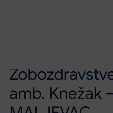
Preskoči na glavno vsebino
Domov
Ambulante in dejavnosti
Zobozdravstvena amb. Knežak – MALJEVAC 
Zobozdravstv
amb. Knežak 
MALJEVAC