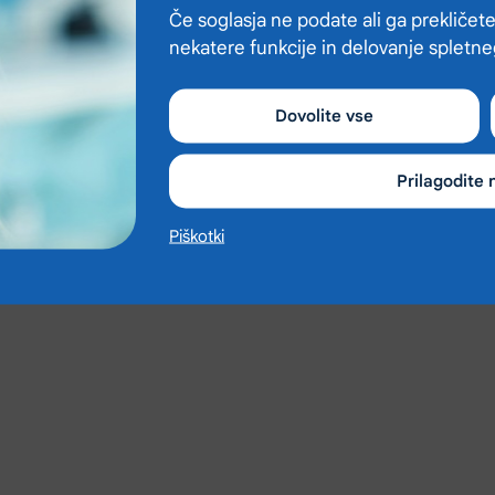
Če soglasja ne podate ali ga prekličete
nekatere funkcije in delovanje spletn
Dovolite vse
Prilagodite 
Piškotki