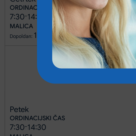
ORDINACIJSKI ČAS
-
7:30
14:30
MALICA
10:30
11:00
-
Dopoldan:
Petek
ORDINACIJSKI ČAS
-
7:30
14:30