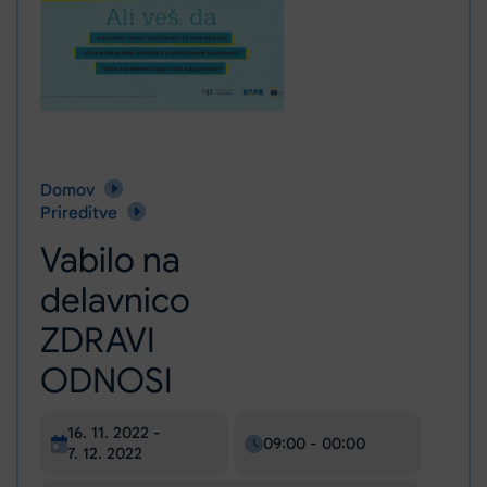
Domov
Vabilo na delavnico ZDRAVI ODNOSI
Prireditve
Vabilo na
delavnico
ZDRAVI
ODNOSI
Datum začetka:
16. 11. 2022
-
09:00
-
00:00
Datum zaključka:
7. 12. 2022