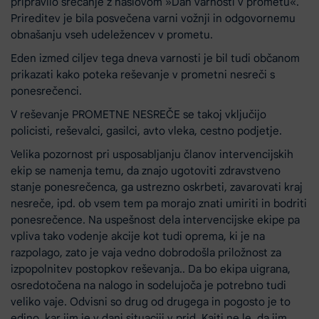
pripravilo srečanje z naslovom »Dan varnosti v prometu«.
Prireditev je bila posvečena varni vožnji in odgovornemu
obnašanju vseh udeležencev v prometu.
Eden izmed ciljev tega dneva varnosti je bil tudi občanom
prikazati kako poteka reševanje v prometni nesreči s
ponesrečenci.
V reševanje PROMETNE NESREČE se takoj vključijo
policisti, reševalci, gasilci, avto vleka, cestno podjetje.
Velika pozornost pri usposabljanju članov intervencijskih
ekip se namenja temu, da znajo ugotoviti zdravstveno
stanje ponesrečenca, ga ustrezno oskrbeti, zavarovati kraj
nesreče, ipd. ob vsem tem pa morajo znati umiriti in bodriti
ponesrečence. Na uspešnost dela intervencijske ekipe pa
vpliva tako vodenje akcije kot tudi oprema, ki je na
razpolago, zato je vaja vedno dobrodošla priložnost za
izpopolnitev postopkov reševanja.. Da bo ekipa uigrana,
osredotočena na nalogo in sodelujoča je potrebno tudi
veliko vaje. Odvisni so drug od drugega in pogosto je to
edino, kar jim je v dani situaciji v prid. Kajti ne le, da jim