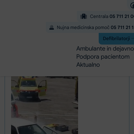
Preskoči na glavno vsebino
Centrala
05 711 21 
Nujna medicinska pomoč
05 711 21 
Defibrilatorji
Ambulante in dejavno
Podpora pacientom
Aktualno