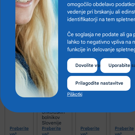
2026
2026
2026
2026
omogočilo obdelavo podatkov
vedenje pri brskanju ali edins
identifikatorji na tem spletn
Če soglasja ne podate ali ga p
lahko to negativno vpliva na 
funkcije in delovanje spletne
Nova
Posnetek
Srebrni
Mednaro
Dovolite vse
Uporabite 
pravila
prireditve
znak
teden
za
“KILOMETRI
SDMSBZT
gibanja
bolniški
MALIH
Koper je
Prilagodite nastavitve
stalež –
ZMAG” ob
prejela
kaj mora
40.
Natalija
Piškotki
pacient
obletnici
Šenkinc
vedeti?
delovanja
Hrenovec
Društva
onkoloških
bolnikov
Slovenije
Preberite
Preberite
Preberite
Preberite
več
več
več
več