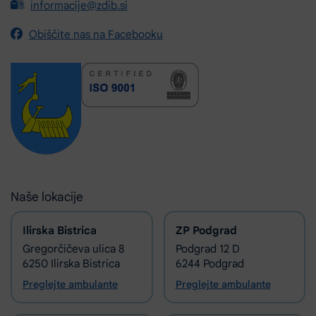
informacije@zdib.si
Obiščite nas na Facebooku
Naše lokacije
Ilirska Bistrica
ZP Podgrad
Gregorčičeva ulica 8
Podgrad 12 D
6250 Ilirska Bistrica
6244 Podgrad
Preglejte ambulante
Preglejte ambulante