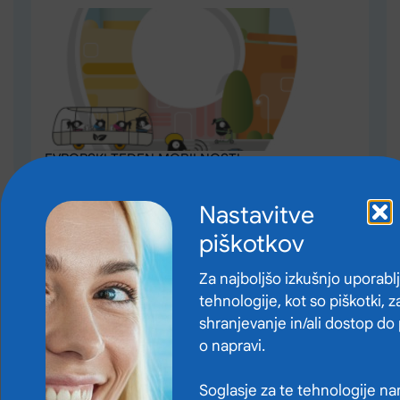
EVROPSKI TEDEN MOBILNOSTI
Preberite več
Nastavitve
piškotkov
Zadnje novice in obvestila
Za najboljšo izkušnjo uporab
tehnologije, kot so piškotki, z
Preglejte vse
shranjevanje in/ali dostop do
o napravi.
Soglasje za te tehnologije n
9. 6.
9. 6.
1. 6.
12. 5