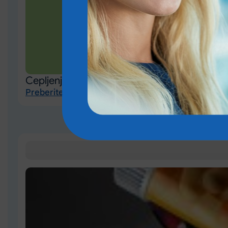
Cepljenje za starejše odrasle
Preberite več