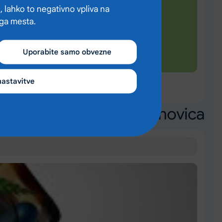
, lahko to negativno vpliva na
ega mesta.
Uporabite samo obvezne
nastavitve
Naslednja novica