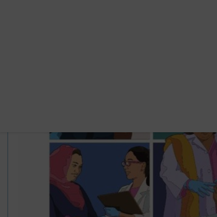
Preskoči na glavno vsebino