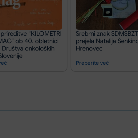
 prireditve “KILOMETRI
Srebrni znak SDMSBZT
AG” ob 40. obletnici
prejela Natalija Šenkin
 Društva onkoloških
Hrenovec
Slovenije
več
Preberite več