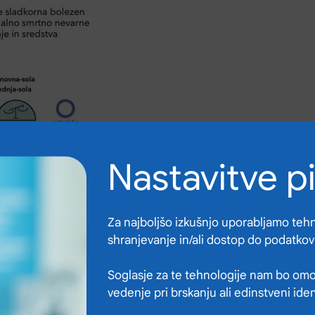
Nastavitve p
Za najboljšo izkušnjo uporabljamo tehno
shranjevanje in/ali dostop do podatkov
Soglasje za te tehnologije nam bo omo
11. 11. 2024
vedenje pri brskanju ali edinstveni ide