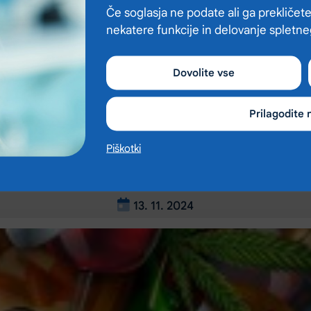
Če soglasja ne podate ali ga prekličete
nekatere funkcije in delovanje spletn
Dovolite vse
Prilagodite 
Piškotki
13. 11. 2024