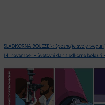
SLADKORNA BOLEZEN: Spoznajte svoje tveganje
14. november – Svetovni dan sladkorne bol